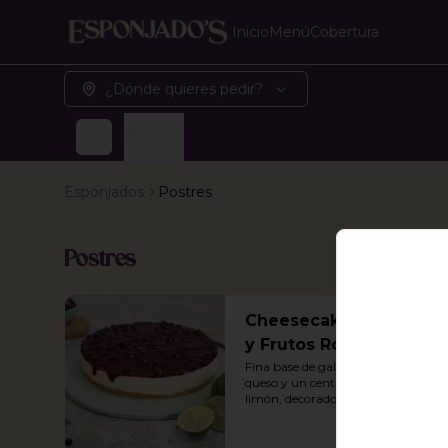
Inicio
Menú
Cobertura
¿Dónde quieres pedir?
Postres
Esponjados
Postres
Postres
Cheesecake de Limón
y Frutos Rojos
Fina base de galleta con crema de 
queso y un centro de crema de 
limón, decorado con frutos rojos.