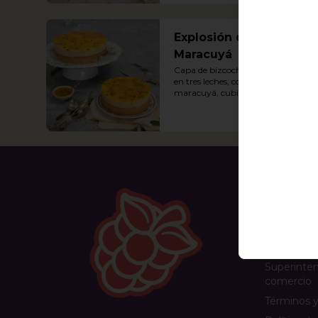
Explosión de
Maracuyá
Capa de bizcochuelo humedecida 
en tres leches, con crema de 
maracuyá, cubierta con chantilly 
y dulce de maracuyá.
Conóc
Domicilios
WhatsApp
Superinten
comercio
Términos y