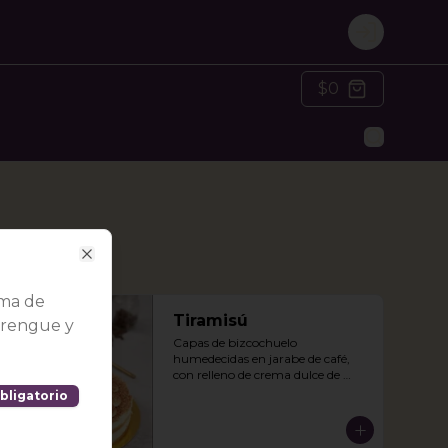
Login
$0
Close
ema de
Tiramisú
erengue y
Capas de bizcochuelo 
humedecidas en jarabe de café, 
con relleno de crema dulce de 
queso crema.
bligatorio