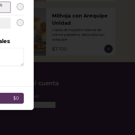
s
Milhoja con Arequipe
Unidad
Capas de hojaldre rellenas de 
crema pastelera, decorada con 
arequipe.
ales
$7.700
Mi cuenta
Pedir
r
$0
Iniciar sesión