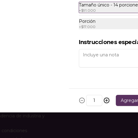
Tamaño único - 14 porcione
+
$91.000
Tres Leches de
Porción
Baileys
+
$17.000
Capas de bizcochuelo 
humedecidas en tres leches con 
Baileys, rellenas y cubiertas con 
Instrucciones especi
crema chantilly.
enos
Redes sociales
Instagram
Agrega
Facebook
dencia de industria y
 condiciones