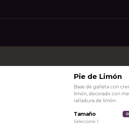
Pie de Limón
Base de galleta con cr
Pie de Limón
limón, decorado con m
Base de galleta con crema de 
ralladura de limón.
limón, decorado con merengue y 
ralladura de limón.
Tamaño
O
Seleccione 1