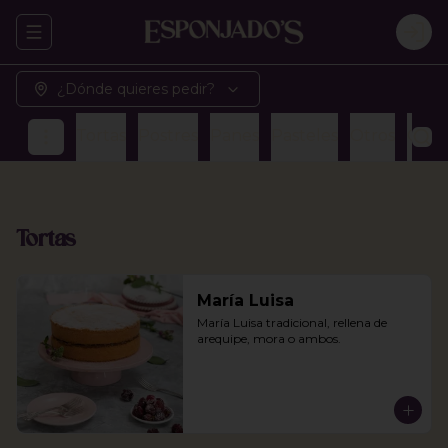
Abrir menu de navegación
Logi
¿Dónde quieres pedir?
Tortas
Postres
Panes
Pasteles
Otros
Café
Tortas
María Luisa
María Luisa tradicional, rellena de 
arequipe, mora o ambos.