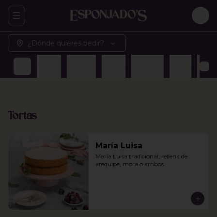
Abrir menu de navegación
Logi
¿Dónde quieres pedir?
Tortas
Postres
Panes
Pasteles
Otros
Café
Tortas
María Luisa
María Luisa tradicional, rellena de 
arequipe, mora o ambos.